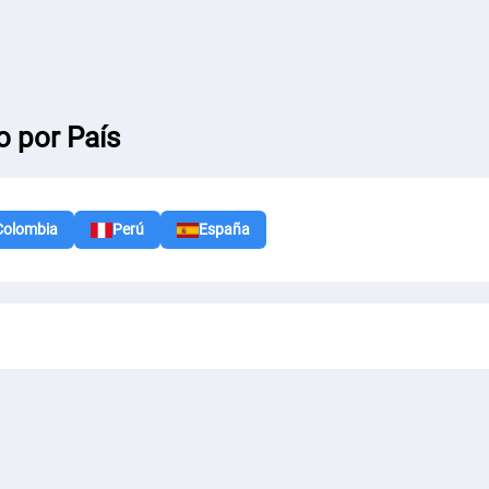
o por País
Colombia
Perú
España