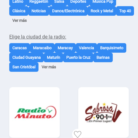
Latino
Reggaetón
Salsa
Deportes
Música Pop
Clásica
Noticias
Dance/Electrónica
Rock y Metal
Top 40
Ver más
Elige la ciudad de la radio:
Caracas
Maracaibo
Maracay
Valencia
Barquisimeto
Ciudad Guayana
Maturín
Puerto la Cruz
Barinas
San Cristóbal
Ver más