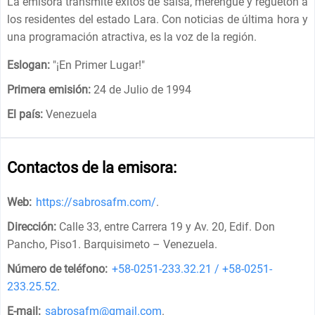
La emisora ​​transmite éxitos de salsa, merengue y reguetón a
los residentes del estado Lara. Con noticias de última hora y
una programación atractiva, es la voz de la región.
Eslogan:
"
¡En Primer Lugar!
"
Primera emisión:
24 de Julio de 1994
El país:
Venezuela
Contactos de la emisora:
Web:
https://sabrosafm.com/
.
Dirección:
Calle 33, entre Carrera 19 y Av. 20, Edif. Don
Pancho, Piso1. Barquisimeto – Venezuela
.
Número de teléfono:
+58-0251-233.32.21 / +58-0251-
233.25.52
.
E-mail:
sabrosafm@gmail.com
.