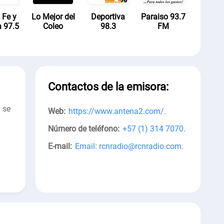
 Fe y
Lo Mejor del
Deportiva
Paraiso 93.7
a 97.5
Coleo
98.3
FM
Contactos de la emisora:
 se
Web:
https://www.antena2.com/
.
Número de teléfono:
+57 (1) 314 7070
.
E-mail:
Email: rcnradio@rcnradio.com
.