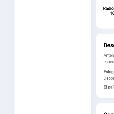
Radio
10
Des
Ante
espec
Eslog
Depor
El paí