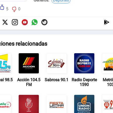
Géneros:
Deportes
5
0
ciones relacionadas
cal 98.5
Acción 104.5
Sabrosa 90.1
Radio Deporte
Metró
FM
1590
103