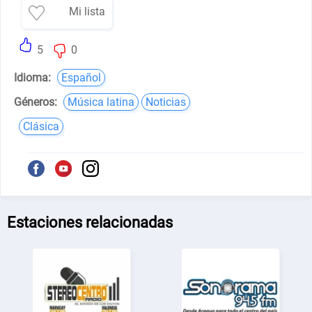
Mi lista
5
0
Idioma:
Español
Géneros:
Música latina
Noticias
Clásica
Estaciones relacionadas