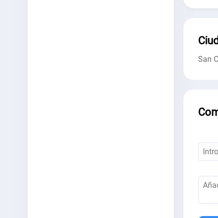
Ciud
San C
Com