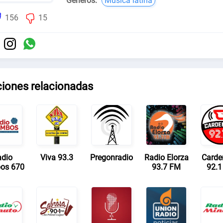
Géneros:
Música latina
156
15
ciones relacionadas
dio
Viva 93.3
Pregonradio
Radio Elorza
Carde
os 670
93.7 FM
92.