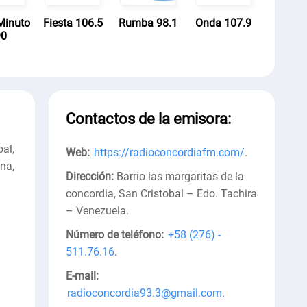
Minuto
Fiesta 106.5
Rumba 98.1
Onda 107.9
90
Contactos de la emisora:
al,
Web:
https://radioconcordiafm.com/
.
na,
Dirección:
Barrio las margaritas de la
concordia, San Cristobal – Edo. Tachira
– Venezuela
.
Número de teléfono:
+58 (276) -
511.76.16
.
E-mail:
radioconcordia93.3@gmail.com
.