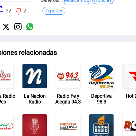
Géneros:
Música Pop
Noticias
32
2
Deportes
ciones relacionadas
 Radio
La Nacion
Radio Fe y
Deportiva
Hot 
eb
Radio
Alegría 94.3
98.3