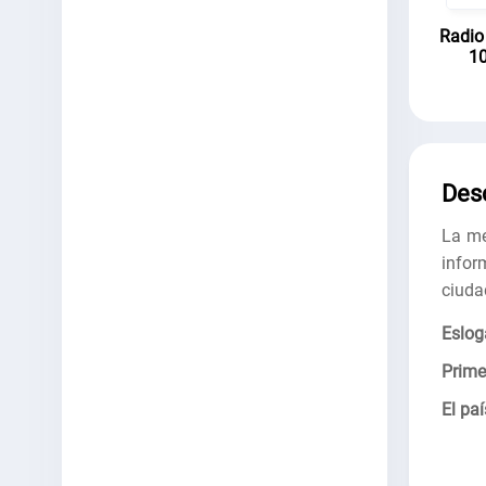
Radio
10
Des
La me
infor
ciuda
Eslog
Prime
El paí