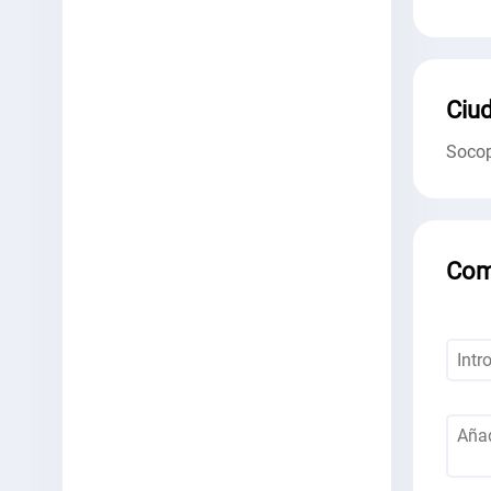
Ciud
Soco
Com