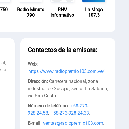
 750
Radio Minuto
RNV
La Mega
790
Informativo
107.3
Contactos de la emisora:
al,
Web:
 la
https://www.radiopremio103.com.ve/
.
Dirección:
Carretera nacional, zona
industrial de Socopó, sector La Sabana,
vía San Cristó
.
Número de teléfono:
+58-273-
928.24.58
,
+58-273-928.24.33
.
E-mail:
ventas@radiopremio103.com
.