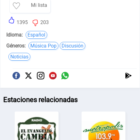
Mi lista
1395
203
Idioma:
Español
Géneros:
Música Pop
Discusión
Noticias
Estaciones relacionadas