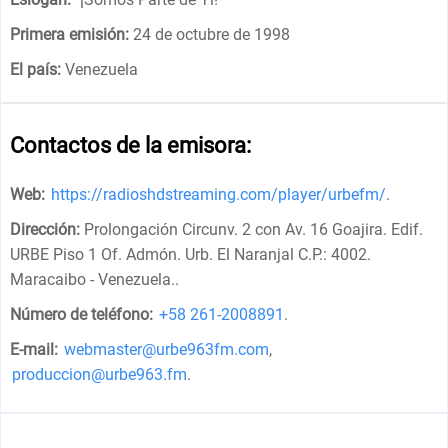
Primera emisión:
24 de octubre de 1998
El país:
Venezuela
Contactos de la emisora:
Web:
https://radioshdstreaming.com/player/urbefm/
.
Dirección:
Prolongación Circunv. 2 con Av. 16 Goajira. Edif.
URBE Piso 1 Of. Admón. Urb. El Naranjal C.P.: 4002.
Maracaibo - Venezuela.
.
Número de teléfono:
+58 261-2008891
.
E-mail:
webmaster@urbe963fm.com
,
produccion@urbe963.fm
.