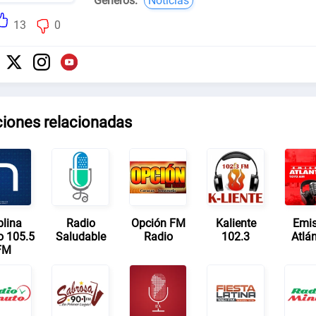
Géneros:
Noticias
13
0
ciones relacionadas
blina
Radio
Opción FM
Kaliente
Emi
o 105.5
Saludable
Radio
102.3
Atlán
FM