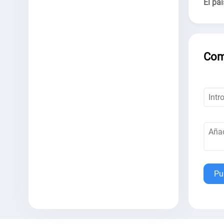
El paí
Com
Pu