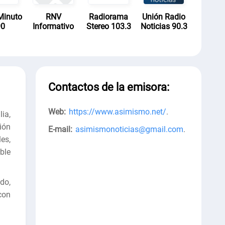
Minuto
RNV
Radiorama
Unión Radio
90
Informativo
Stereo 103.3
Noticias 90.3
Contactos de la emisora:
Web:
https://www.asimismo.net/
.
lia,
ión
E-mail:
asimismonoticias@gmail.com
.
es,
ble
do,
con