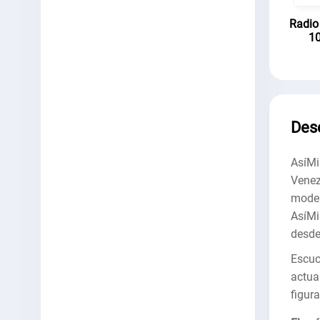
Radio
10
Des
AsíMis
Venez
mode
AsíMi
desde
Escu
actua
figura