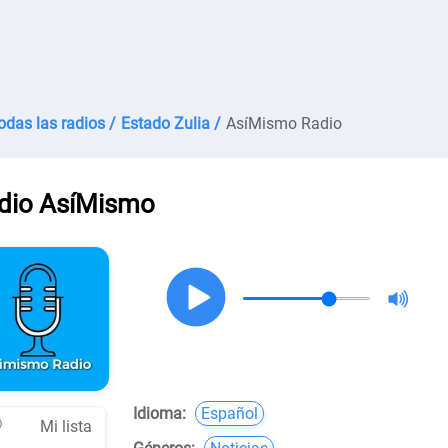
odas las radios /
Estado Zulia /
AsíMismo Radio
dio AsíMismo
Idioma:
Español
Mi lista