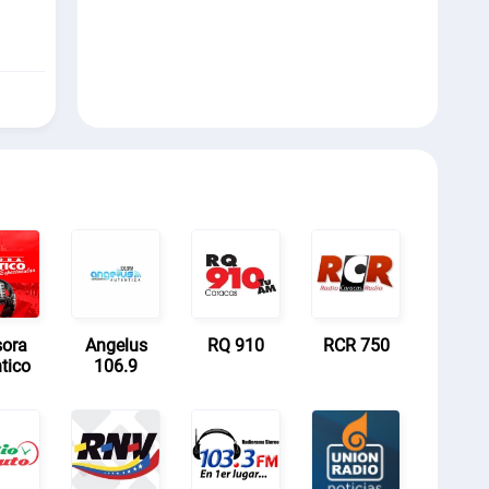
sora
Angelus
RQ 910
RCR 750
tico
106.9