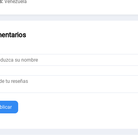
s:
Venezuela
entarios
blicar