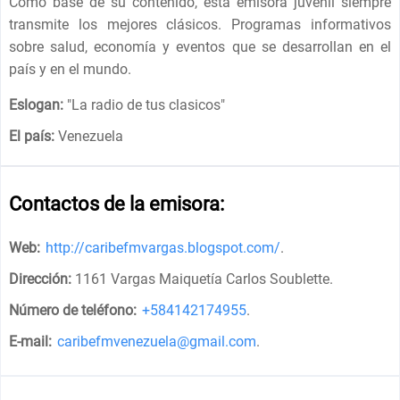
Como base de su contenido, esta emisora ​​juvenil siempre
transmite los mejores clásicos. Programas informativos
sobre salud, economía y eventos que se desarrollan en el
país y en el mundo.
Eslogan:
"
La radio de tus clasicos
"
El país:
Venezuela
Contactos de la emisora:
Web:
http://caribefmvargas.blogspot.com/
.
Dirección:
1161 Vargas Maiquetía Carlos Soublette
.
Número de teléfono:
+584142174955
.
E-mail:
caribefmvenezuela@gmail.com
.