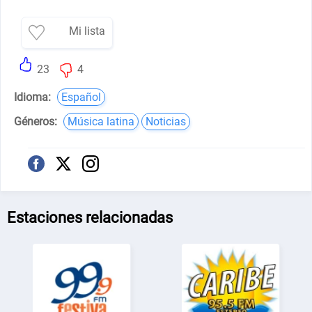
Mi lista
23
4
Idioma:
Español
Géneros:
Música latina
Noticias
Estaciones relacionadas