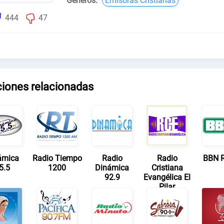
Géneros:
Emisoras Cristianas
444
47
ciones relacionadas
ámica
Radio Tiempo
Radio
Radio
BBN 
5.5
1200
Dinámica
Cristiana
92.9
Evangélica El
Pilar