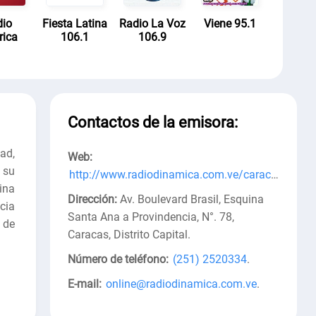
dio
Fiesta Latina
Radio La Voz
Viene 95.1
rica
106.1
106.9
Contactos de la emisora:
ad,
Web:
 su
http://www.radiodinamica.com.ve/caracas
.
ina
Dirección:
Av. Boulevard Brasil, Esquina
cia
Santa Ana a Provindencia, N°. 78,
 de
Caracas, Distrito Capital
.
Número de teléfono:
(251) 2520334
.
E-mail:
online@radiodinamica.com.ve
.