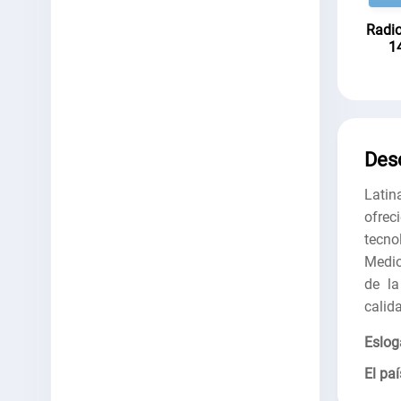
Radi
1
Des
Latin
ofre
tecno
Medio
de la
calid
Eslog
El paí