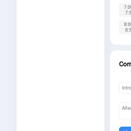
7:0
7:
8:0
8:
Com