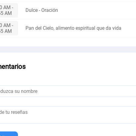
0 AM -
Dulce - Oración
55 AM
0 AM -
Pan del Cielo, alimento espiritual que da vida
55 AM
entarios