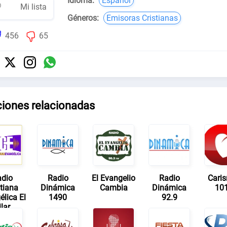
Idioma:
Español
Mi lista
Géneros:
Emisoras Cristianas
456
65
ciones relacionadas
dio
Radio
El Evangelio
Radio
Cari
stiana
Dinámica
Cambia
Dinámica
101
élica El
1490
92.9
ilar