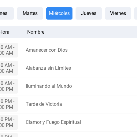
nes
Martes
Miércoles
Jueves
Viernes
Hora
Nombre
00 AM -
Amanecer con Dios
:00 AM
00 AM -
Alabanza sin Límites
:00 AM
00 AM -
Iluminando al Mundo
:00 PM
00 PM -
Tarde de Victoria
:00 PM
00 PM -
Clamor y Fuego Espiritual
:00 PM