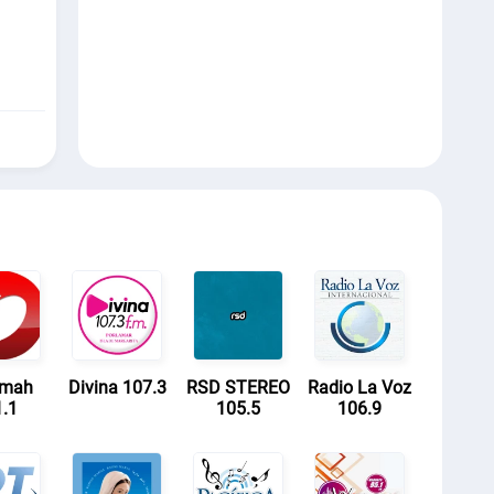
smah
Divina 107.3
RSD STEREO
Radio La Voz
.1
105.5
106.9