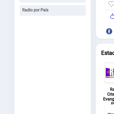
Radio por País
Esta
Ra
Cri
Evang
P