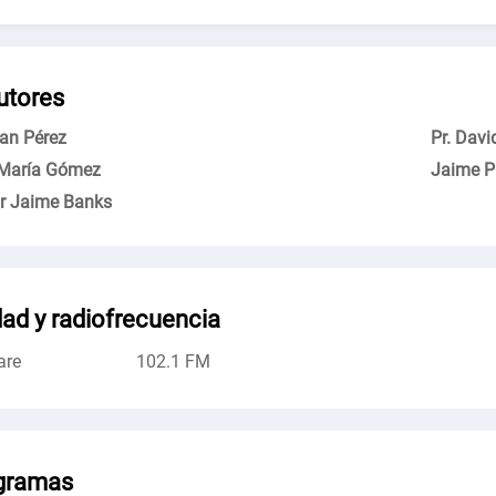
utores
uan Pérez
Pr. Davi
 María Gómez
Jaime P
r Jaime Banks
ad y radiofrecuencia
are
102.1 FM
gramas