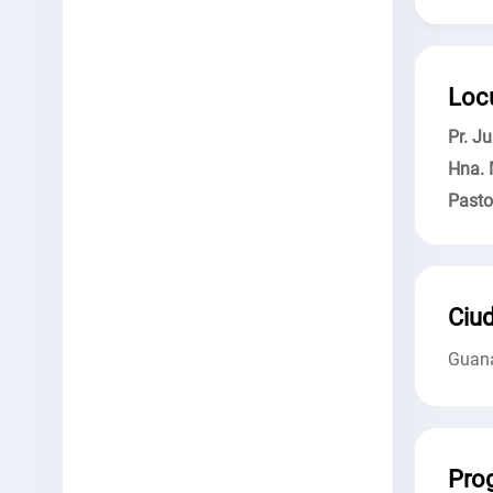
Loc
Pr. J
Hna.
Pasto
Ciud
Guan
Pro