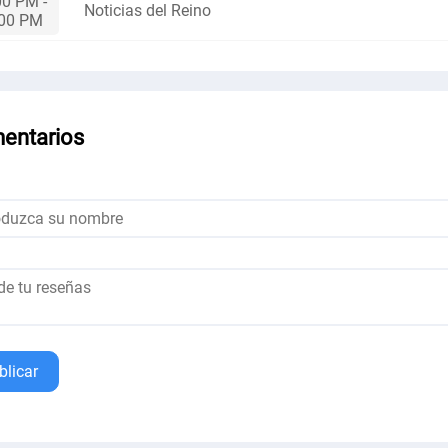
00 PM -
Noticias del Reino
:00 PM
entarios
blicar