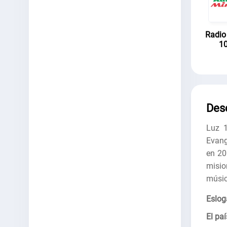
Radio
10
Des
Luz 1
Evang
en 20
misio
músic
Eslog
El paí