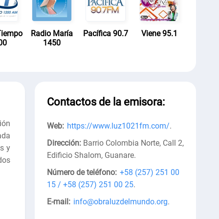
Tiempo
Radio María
Pacífica 90.7
Viene 95.1
00
1450
Contactos de la emisora:
ión
Web:
https://www.luz1021fm.com/
.
ada
Dirección:
Barrio Colombia Norte, Call 2,
s y
Edificio Shalom, Guanare
.
dos
Número de teléfono:
+58 (257) 251 00
15 / +58 (257) 251 00 25
.
E-mail:
info@obraluzdelmundo.org
.