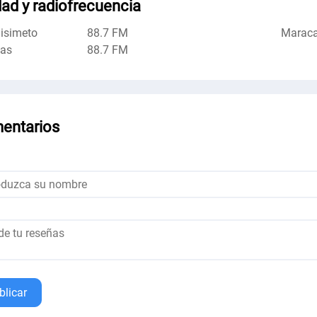
ad y radiofrecuencia
isimeto
88.7 FM
Marac
cas
88.7 FM
entarios
blicar