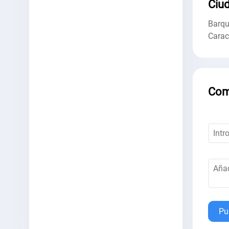
Ciud
Barqu
Cara
Com
Pu