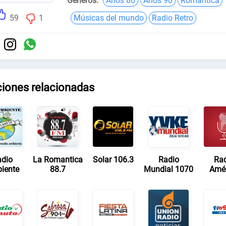
Géneros:
Años 80
Años 90
Romántica
59
1
Músicas del mundo
Radio Retro
ciones relacionadas
dio
La Romantica
Solar 106.3
Radio
Ra
iente
88.7
Mundial 1070
Amé