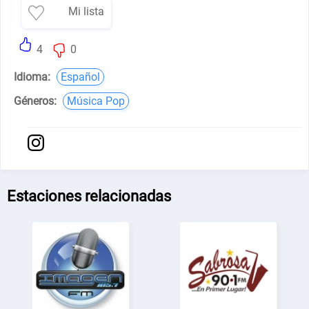
Mi lista
4
0
Idioma:
Español
Géneros:
Música Pop
Estaciones relacionadas