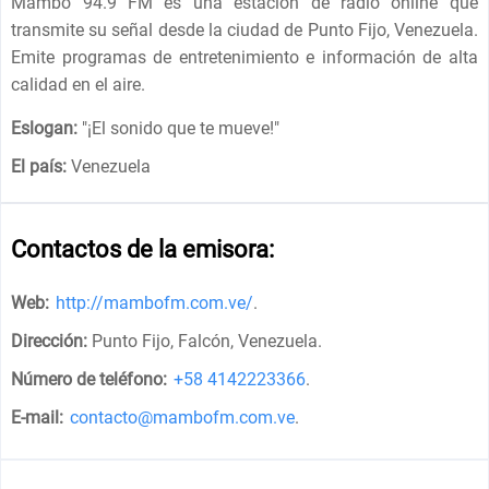
Mambo 94.9 FM es una estación de radio online que
transmite su señal desde la ciudad de Punto Fijo, Venezuela.
Emite programas de entretenimiento e información de alta
calidad en el aire.
Eslogan:
"
¡El sonido que te mueve!
"
El país:
Venezuela
Contactos de la emisora:
Web:
http://mambofm.com.ve/
.
Dirección:
Punto Fijo, Falcón, Venezuela
.
Número de teléfono:
+58 4142223366
.
E-mail:
contacto@mambofm.com.ve
.