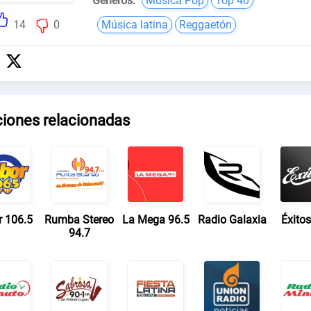
Géneros:
Música Pop
Top 40
14
0
Música latina
Reggaetón
ciones relacionadas
r 106.5
Rumba Stereo
La Mega 96.5
Radio Galaxia
Éxitos
94.7