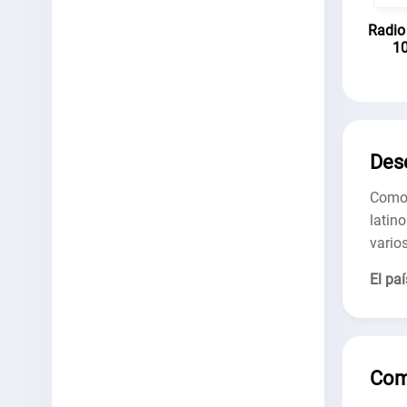
Radio
10
Des
Como
latin
vario
El paí
Com