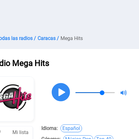
odas las radios /
Caracas /
Mega Hits
dio Mega Hits
Idioma:
Español
Mi lista