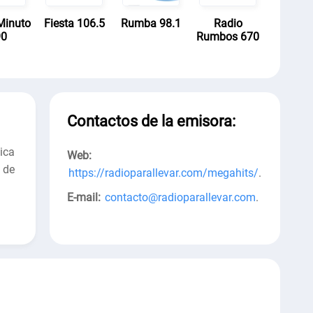
Minuto
Fiesta 106.5
Rumba 98.1
Radio
90
Rumbos 670
Contactos de la emisora:
ica
Web:
 de
https://radioparallevar.com/megahits/
.
E-mail:
contacto@radioparallevar.com
.