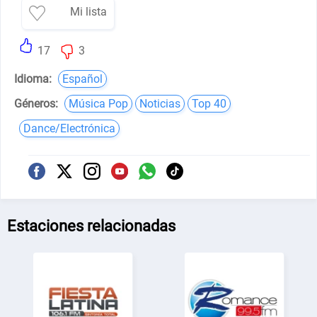
Mi lista
17
3
Idioma:
Español
Géneros:
Música Pop
Noticias
Top 40
Dance/Electrónica
Estaciones relacionadas