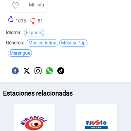
Mi lista
1035
81
Idioma:
Español
Géneros:
Música latina
Música Pop
Merengue
Estaciones relacionadas