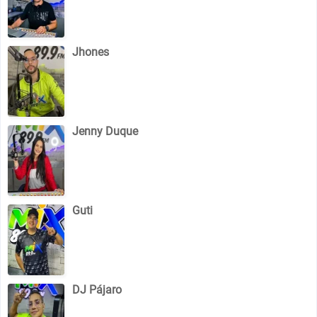
Jhones
Jenny Duque
Guti
DJ Pájaro