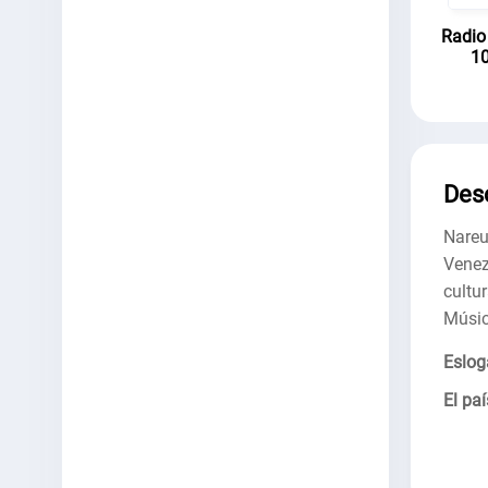
Radio
10
Des
Nareu
Venez
cultu
Músic
Eslog
El paí