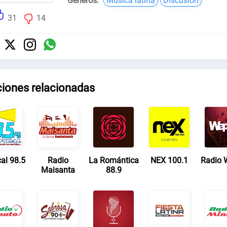
Géneros:
Música latina
Discusión
31
14
ciones relacionadas
cal 98.5
Radio
La Romántica
NEX 100.1
Radio 
Maisanta
88.9