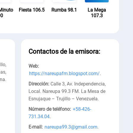
Minuto
Fiesta 106.5
Rumba 98.1
La Mega
90
107.3
Contactos de la emisora:
lo,
Web:
as,
https://nareupafm.blogspot.com/
.
na.
Dirección:
Calle 3, Av. Independencia,
Local. Nareupa 99.3 FM. La Mesa de
Esnujaque – Trujillo – Venezuela
.
Número de teléfono:
+58-426-
731.34.04
.
E-mail:
nareupa99.3@gmail.com
.