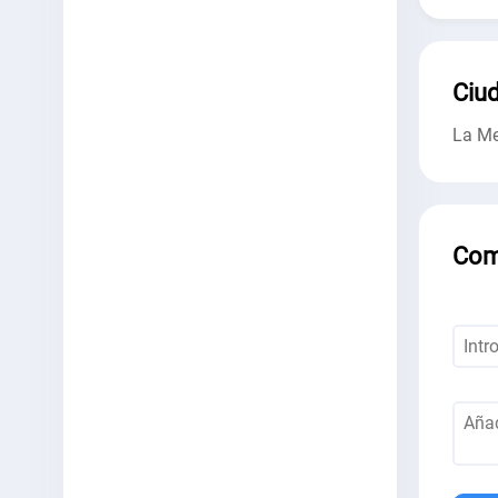
Ciud
La Me
Com