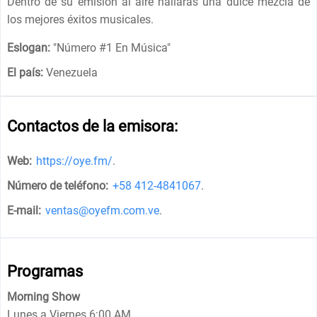
Dentro de su emisión al aire hallarás una dulce mezcla de
los mejores éxitos musicales.
Eslogan:
"
Número #1 En Música
"
El país:
Venezuela
Contactos de la emisora:
Web:
https://oye.fm/
.
Número de teléfono:
+58 412-4841067
.
E-mail:
ventas@oyefm.com.ve
.
Programas
Morning Show
Lunes a Viernes 6:00 AM