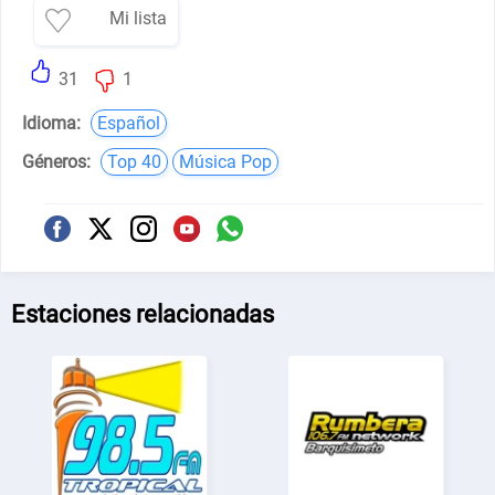
Mi lista
31
1
Idioma:
Español
Géneros:
Top 40
Música Pop
Estaciones relacionadas