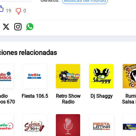
Géneros:
Músicas del mundo
19
0
ciones relacionadas
dio
Fiesta 106.5
Retro Show
Dj Shaggy
Rum
os 670
Radio
Salsa 