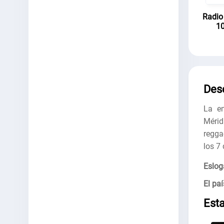
Radio
10
Des
La em
Mérid
regga
los 7
Eslog
El paí
Est