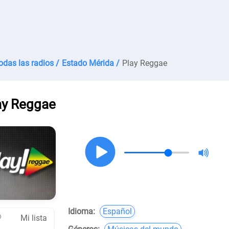
odas las radios /
Estado Mérida /
Play Reggae
ay Reggae
Idioma:
Español
Mi lista