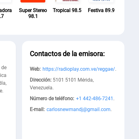
adora
Super Stereo
Tropical 98.5
Festiva 89.9
.7
98.1
Contactos de la emisora:
 de
Web:
https://radioplay.com.ve/reggae/
.
ica
Dirección:
5101 5101 Mérida,
ía,
Venezuela
.
e.
Número de teléfono:
+1 442-486-7241
.
E-mail:
carlosnewmandj@gmail.com
.