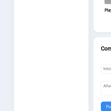
Pla
Com
Pu