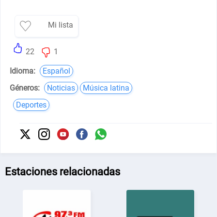
Mi lista
22
1
Idioma:
Español
Géneros:
Noticias
Música latina
Deportes
Estaciones relacionadas