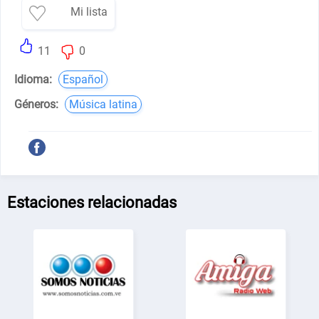
Mi lista
11
0
Idioma:
Español
Géneros:
Música latina
Estaciones relacionadas