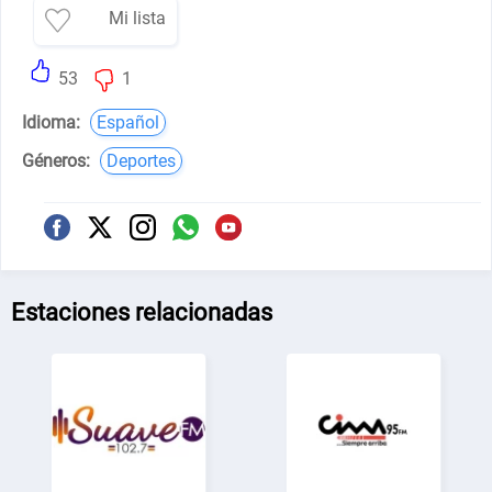
Mi lista
53
1
Idioma:
Español
Géneros:
Deportes
Estaciones relacionadas