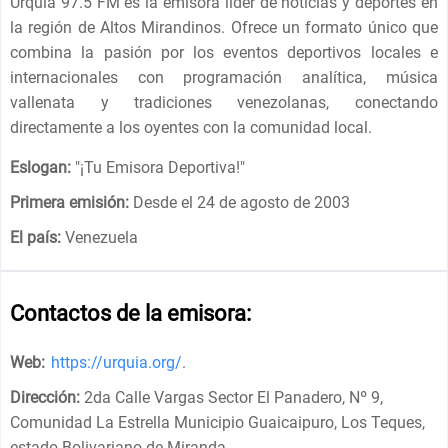
Urquía 97.5 FM es la emisora ​​líder de noticias y deportes en
la región de Altos Mirandinos. Ofrece un formato único que
combina la pasión por los eventos deportivos locales e
internacionales con programación analítica, música
vallenata y tradiciones venezolanas, conectando
directamente a los oyentes con la comunidad local.
Eslogan:
"
¡Tu Emisora Deportiva!
"
Primera emisión:
Desde el 24 de agosto de 2003
El país:
Venezuela
Contactos de la emisora:
Web:
https://urquia.org/
.
Dirección:
2da Calle Vargas Sector El Panadero, Nº 9,
Comunidad La Estrella Municipio Guaicaipuro, Los Teques,
estado Bolivariano de Miranda
.