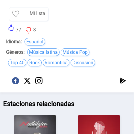
Mi lista
77
8
Idioma:
Español
Géneros:
Música latina
Música Pop
Top 40
Rock
Romántica
Discusión
Estaciones relacionadas