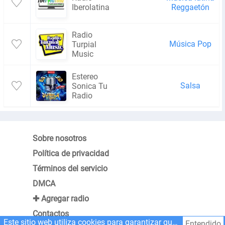
Iberolatina
Reggaetón
Radio
Música Pop
Turpial
Music
Estereo
Salsa
Sonica Tu
Radio
Sobre nosotros
Política de privacidad
Términos del servicio
DMCA
✚ Agregar radio
Contactos
Este sitio web utiliza cookies para garantizar que obtenga la mejor experiencia en nuestro sitio web.
Entendido