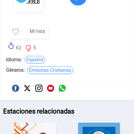
Mi lista
62
5
Idioma:
Español
Géneros:
Emisoras Cristianas
Estaciones relacionadas