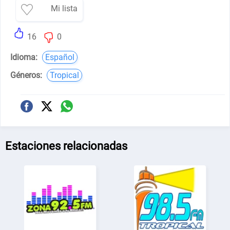
Mi lista
16
0
Idioma:
Español
Géneros:
Tropical
Estaciones relacionadas