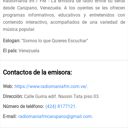
Radiomania 89.7 FM - La emisora ​​de radio emite su señal
desde Carúpano, Venezuela. A los oyentes se les ofrecen
programas informativos, educativos y entretenidos con
contenido interactivo, acompañados de una variedad de
música popular.
Eslogan:
"
Somos lo que Quieres Escuchar
"
El país:
Venezuela
Contactos de la emisora:
Web:
https://www.radiomaniafm.com.ve/
.
Dirección:
Calle Guiria edif. Nassin Tata piso 03
.
Número de teléfono:
(424) 8177121
.
E-mail:
radiomaniafmcarupano@gmail.com
.