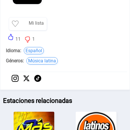
Mi lista
11
1
Idioma:
Español
Géneros:
Música latina
Estaciones relacionadas