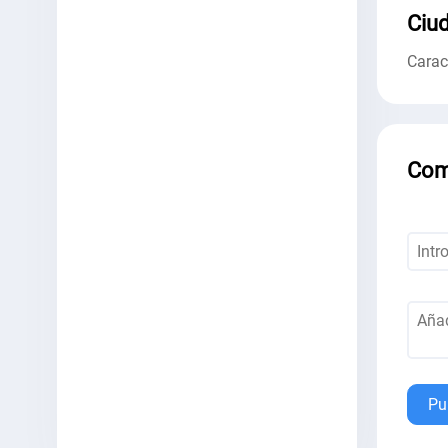
Ciud
Cara
Com
Pu