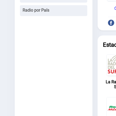
Radio por País
Esta
La Ra
S