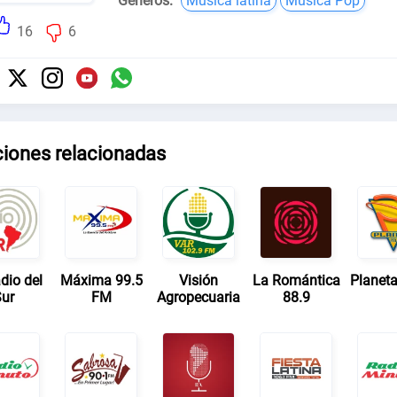
Géneros:
Música latina
Música Pop
16
6
ciones relacionadas
dio del
Máxima 99.5
Visión
La Romántica
Planeta
ur
FM
Agropecuaria
88.9